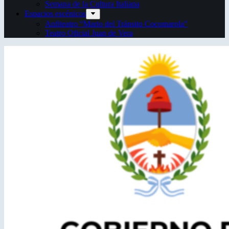
Semana de la Cultura Italiana
Espacios escénicos
Anfiteatro “Mario del Tránsito Cocomarola”
Teatro Oficial Juan de Vera