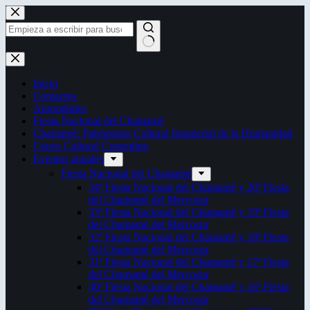
Saltar
al
contenido
Sin
resultados
Inicio
Contactos
Autoridades
Fiesta Nacional del Chamamé
Chamamé: Patrimonio Cultural Inmaterial de la Humanidad
Censo Cultural Correntino
Eventos anuales
Fiesta Nacional del Chamamé
34ª Fiesta Nacional del Chamamé y 20ª Fiesta
del Chamamé del Mercosur
33ª Fiesta Nacional del Chamamé y 19ª Fiesta
del Chamamé del Mercosur
32ª Fiesta Nacional del Chamamé y 18ª Fiesta
del Chamamé del Mercosur
31ª Fiesta Nacional del Chamamé y 17ª Fiesta
del Chamamé del Mercosur
30ª Fiesta Nacional del Chamamé y 16ª Fiesta
del Chamamé del Mercosur