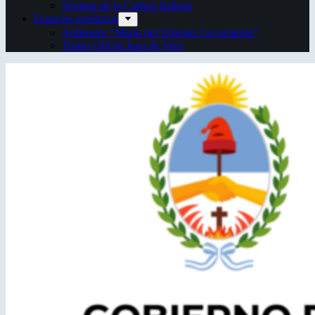
Semana de la Cultura Italiana
Espacios escénicos
Anfiteatro “Mario del Tránsito Cocomarola”
Teatro Oficial Juan de Vera