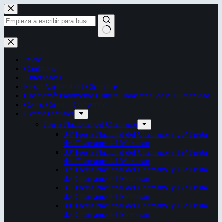
Saltar
al
contenido
Sin
resultados
Inicio
Contactos
Autoridades
Fiesta Nacional del Chamamé
Chamamé: Patrimonio Cultural Inmaterial de la Humanidad
Censo Cultural Correntino
Eventos anuales
Fiesta Nacional del Chamamé
34ª Fiesta Nacional del Chamamé y 20ª Fiesta
del Chamamé del Mercosur
33ª Fiesta Nacional del Chamamé y 19ª Fiesta
del Chamamé del Mercosur
32ª Fiesta Nacional del Chamamé y 18ª Fiesta
del Chamamé del Mercosur
31ª Fiesta Nacional del Chamamé y 17ª Fiesta
del Chamamé del Mercosur
30ª Fiesta Nacional del Chamamé y 16ª Fiesta
del Chamamé del Mercosur