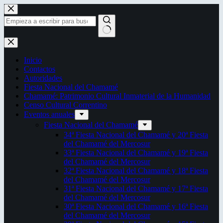
Saltar
al
contenido
Sin
resultados
Inicio
Contactos
Autoridades
Fiesta Nacional del Chamamé
Chamamé: Patrimonio Cultural Inmaterial de la Humanidad
Censo Cultural Correntino
Eventos anuales
Fiesta Nacional del Chamamé
34ª Fiesta Nacional del Chamamé y 20ª Fiesta
del Chamamé del Mercosur
33ª Fiesta Nacional del Chamamé y 19ª Fiesta
del Chamamé del Mercosur
32ª Fiesta Nacional del Chamamé y 18ª Fiesta
del Chamamé del Mercosur
31ª Fiesta Nacional del Chamamé y 17ª Fiesta
del Chamamé del Mercosur
30ª Fiesta Nacional del Chamamé y 16ª Fiesta
del Chamamé del Mercosur