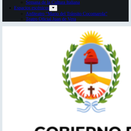
Semana de la Cultura Italiana
Espacios escénicos
Anfiteatro “Mario del Tránsito Cocomarola”
Teatro Oficial Juan de Vera