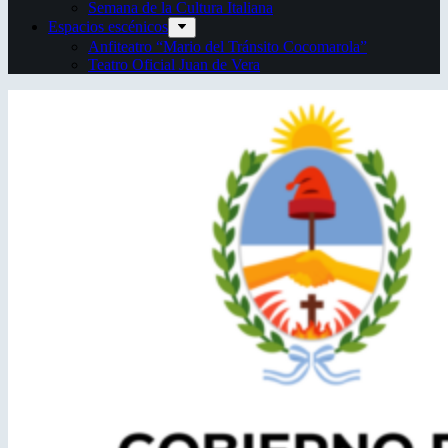
Semana de la Cultura Italiana
Espacios escénicos
Anfiteatro “Mario del Tránsito Cocomarola”
Teatro Oficial Juan de Vera