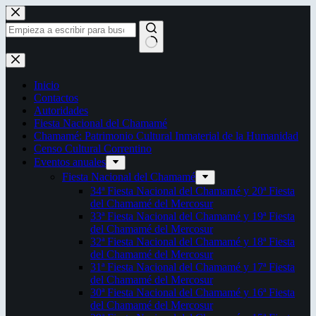
Saltar
al
contenido
Sin
resultados
Inicio
Contactos
Autoridades
Fiesta Nacional del Chamamé
Chamamé: Patrimonio Cultural Inmaterial de la Humanidad
Censo Cultural Correntino
Eventos anuales
Fiesta Nacional del Chamamé
34ª Fiesta Nacional del Chamamé y 20ª Fiesta
del Chamamé del Mercosur
33ª Fiesta Nacional del Chamamé y 19ª Fiesta
del Chamamé del Mercosur
32ª Fiesta Nacional del Chamamé y 18ª Fiesta
del Chamamé del Mercosur
31ª Fiesta Nacional del Chamamé y 17ª Fiesta
del Chamamé del Mercosur
30ª Fiesta Nacional del Chamamé y 16ª Fiesta
del Chamamé del Mercosur