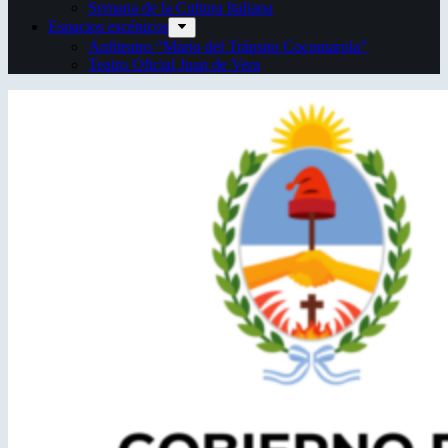
Semana de la Cultura Italiana
Espacios escénicos
Anfiteatro “Mario del Tránsito Cocomarola”
Teatro Oficial Juan de Vera