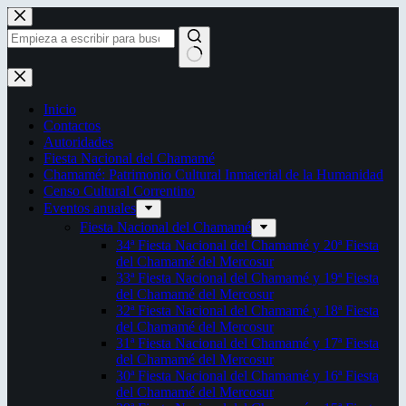
Saltar
al
contenido
Sin
resultados
Inicio
Contactos
Autoridades
Fiesta Nacional del Chamamé
Chamamé: Patrimonio Cultural Inmaterial de la Humanidad
Censo Cultural Correntino
Eventos anuales
Fiesta Nacional del Chamamé
34ª Fiesta Nacional del Chamamé y 20ª Fiesta
del Chamamé del Mercosur
33ª Fiesta Nacional del Chamamé y 19ª Fiesta
del Chamamé del Mercosur
32ª Fiesta Nacional del Chamamé y 18ª Fiesta
del Chamamé del Mercosur
31ª Fiesta Nacional del Chamamé y 17ª Fiesta
del Chamamé del Mercosur
30ª Fiesta Nacional del Chamamé y 16ª Fiesta
del Chamamé del Mercosur