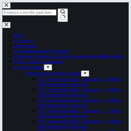
Saltar
al
contenido
Sin
resultados
Inicio
Contactos
Autoridades
Fiesta Nacional del Chamamé
Chamamé: Patrimonio Cultural Inmaterial de la Humanidad
Censo Cultural Correntino
Eventos anuales
Fiesta Nacional del Chamamé
34ª Fiesta Nacional del Chamamé y 20ª Fiesta
del Chamamé del Mercosur
33ª Fiesta Nacional del Chamamé y 19ª Fiesta
del Chamamé del Mercosur
32ª Fiesta Nacional del Chamamé y 18ª Fiesta
del Chamamé del Mercosur
31ª Fiesta Nacional del Chamamé y 17ª Fiesta
del Chamamé del Mercosur
30ª Fiesta Nacional del Chamamé y 16ª Fiesta
del Chamamé del Mercosur