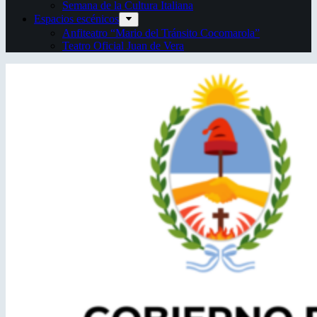
Semana de la Cultura Italiana
Espacios escénicos
Anfiteatro “Mario del Tránsito Cocomarola”
Teatro Oficial Juan de Vera