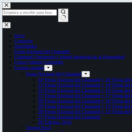
Saltar
al
contenido
Sin
resultados
Inicio
Contactos
Autoridades
Fiesta Nacional del Chamamé
Chamamé: Patrimonio Cultural Inmaterial de la Humanidad
Censo Cultural Correntino
Eventos anuales
Fiesta Nacional del Chamamé
34ª Fiesta Nacional del Chamamé y 20ª Fiesta de
33ª Fiesta Nacional del Chamamé y 19ª Fiesta de
32ª Fiesta Nacional del Chamamé y 18ª Fiesta de
31ª Fiesta Nacional del Chamamé y 17ª Fiesta de
30ª Fiesta Nacional del Chamamé y 16ª Fiesta de
29ª Fiesta Nacional del Chamamé y 15ª Fiesta de
28ª Fiesta Nacional del Chamamé y 14ª Fiesta de
27ª Fiesta Nacional del Chamamé
26ª Edición. 2016.
Taragüi Rock