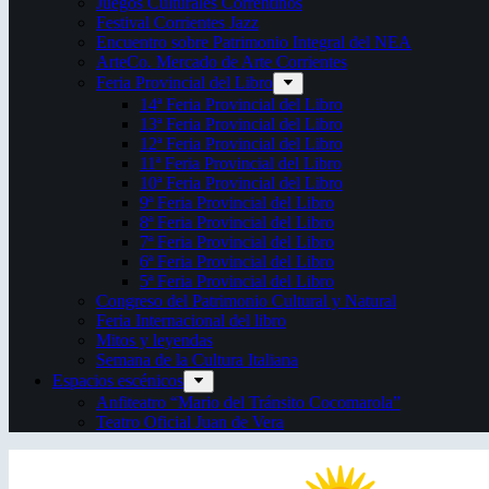
Juegos Culturales Correntinos
Festival Corrientes Jazz
Encuentro sobre Patrimonio Integral del NEA
ArteCo. Mercado de Arte Corrientes
Feria Provincial del Libro
14ª Feria Provincial del Libro
13ª Feria Provincial del Libro
12ª Feria Provincial del Libro
11ª Feria Provincial del Libro
10ª Feria Provincial del Libro
9ª Feria Provincial del Libro
8ª Feria Provincial del Libro
7ª Feria Provincial del Libro
6ª Feria Provincial del Libro
5ª Feria Provincial del Libro
Congreso del Patrimonio Cultural y Natural
Feria Internacional del libro
Mitos y leyendas
Semana de la Cultura Italiana
Espacios escénicos
Anfiteatro “Mario del Tránsito Cocomarola”
Teatro Oficial Juan de Vera