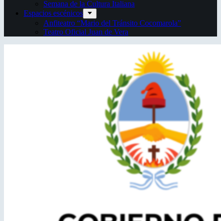
Semana de la Cultura Italiana
Espacios escénicos
Anfiteatro “Mario del Tránsito Cocomarola”
Teatro Oficial Juan de Vera