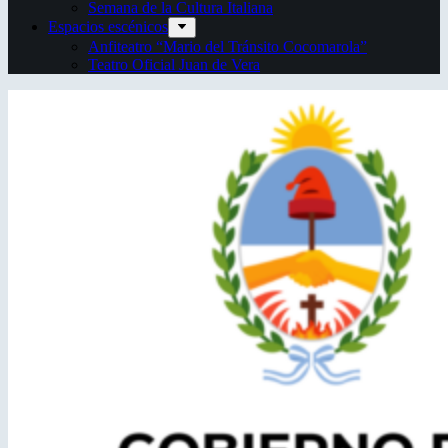
Semana de la Cultura Italiana
Espacios escénicos
Anfiteatro “Mario del Tránsito Cocomarola”
Teatro Oficial Juan de Vera