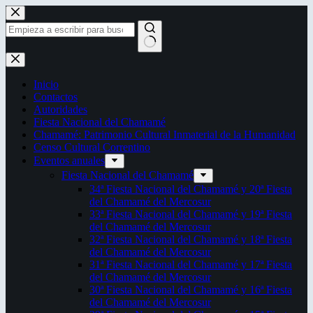
Saltar
al
contenido
Sin
resultados
Inicio
Contactos
Autoridades
Fiesta Nacional del Chamamé
Chamamé: Patrimonio Cultural Inmaterial de la Humanidad
Censo Cultural Correntino
Eventos anuales
Fiesta Nacional del Chamamé
34ª Fiesta Nacional del Chamamé y 20ª Fiesta
del Chamamé del Mercosur
33ª Fiesta Nacional del Chamamé y 19ª Fiesta
del Chamamé del Mercosur
32ª Fiesta Nacional del Chamamé y 18ª Fiesta
del Chamamé del Mercosur
31ª Fiesta Nacional del Chamamé y 17ª Fiesta
del Chamamé del Mercosur
30ª Fiesta Nacional del Chamamé y 16ª Fiesta
del Chamamé del Mercosur