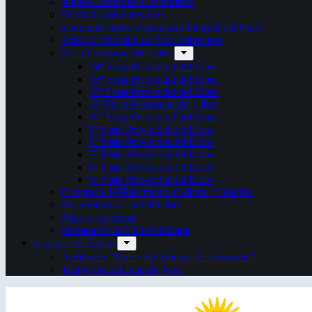
Juegos Culturales Correntinos
Festival Corrientes Jazz
Encuentro sobre Patrimonio Integral del NEA
ArteCo. Mercado de Arte Corrientes
Feria Provincial del Libro
14ª Feria Provincial del Libro
13ª Feria Provincial del Libro
12ª Feria Provincial del Libro
11ª Feria Provincial del Libro
10ª Feria Provincial del Libro
9ª Feria Provincial del Libro
8ª Feria Provincial del Libro
7ª Feria Provincial del Libro
6ª Feria Provincial del Libro
5ª Feria Provincial del Libro
Congreso del Patrimonio Cultural y Natural
Feria Internacional del libro
Mitos y leyendas
Semana de la Cultura Italiana
Espacios escénicos
Anfiteatro “Mario del Tránsito Cocomarola”
Teatro Oficial Juan de Vera