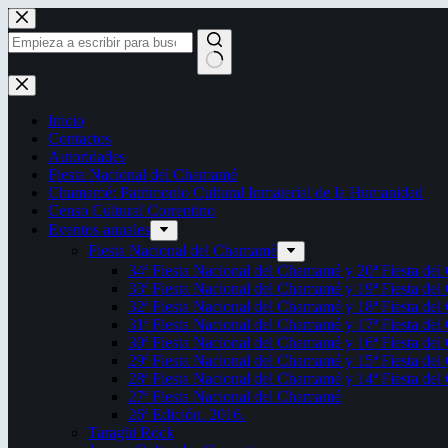
Saltar
al
contenido
Sin
resultados
Inicio
Contactos
Autoridades
Fiesta Nacional del Chamamé
Chamamé: Patrimonio Cultural Inmaterial de la Humanidad
Censo Cultural Correntino
Eventos anuales
Fiesta Nacional del Chamamé
34ª Fiesta Nacional del Chamamé y 20ª Fiesta de
33ª Fiesta Nacional del Chamamé y 19ª Fiesta de
32ª Fiesta Nacional del Chamamé y 18ª Fiesta de
31ª Fiesta Nacional del Chamamé y 17ª Fiesta de
30ª Fiesta Nacional del Chamamé y 16ª Fiesta de
29ª Fiesta Nacional del Chamamé y 15ª Fiesta de
28ª Fiesta Nacional del Chamamé y 14ª Fiesta de
27ª Fiesta Nacional del Chamamé
26ª Edición. 2016.
Taragüi Rock