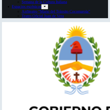
Semana de la Cultura Italiana
Espacios escénicos
Anfiteatro “Mario del Tránsito Cocomarola”
Teatro Oficial Juan de Vera