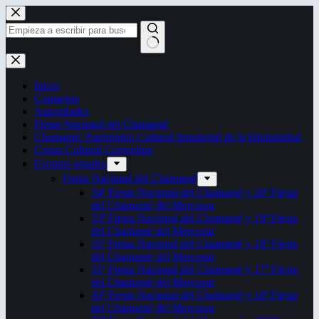
Saltar
al
contenido
Sin
resultados
Inicio
Contactos
Autoridades
Fiesta Nacional del Chamamé
Chamamé: Patrimonio Cultural Inmaterial de la Humanidad
Censo Cultural Correntino
Eventos anuales
Fiesta Nacional del Chamamé
34ª Fiesta Nacional del Chamamé y 20ª Fiesta
del Chamamé del Mercosur
33ª Fiesta Nacional del Chamamé y 19ª Fiesta
del Chamamé del Mercosur
32ª Fiesta Nacional del Chamamé y 18ª Fiesta
del Chamamé del Mercosur
31ª Fiesta Nacional del Chamamé y 17ª Fiesta
del Chamamé del Mercosur
30ª Fiesta Nacional del Chamamé y 16ª Fiesta
del Chamamé del Mercosur