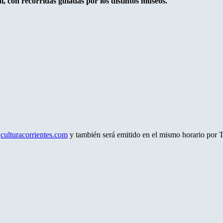
al, con recorridas guiadas por los distintos museos.
:
culturacorrientes.com
y también será emitido en el mismo horario por T5