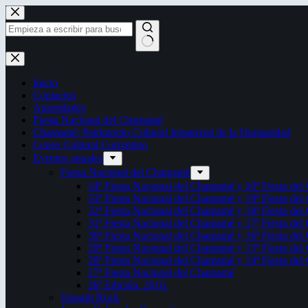
Saltar
al
contenido
Sin
resultados
Inicio
Contactos
Autoridades
Fiesta Nacional del Chamamé
Chamamé: Patrimonio Cultural Inmaterial de la Humanidad
Censo Cultural Correntino
Eventos anuales
Fiesta Nacional del Chamamé
34ª Fiesta Nacional del Chamamé y 20ª Fiesta de
33ª Fiesta Nacional del Chamamé y 19ª Fiesta de
32ª Fiesta Nacional del Chamamé y 18ª Fiesta de
31ª Fiesta Nacional del Chamamé y 17ª Fiesta de
30ª Fiesta Nacional del Chamamé y 16ª Fiesta de
29ª Fiesta Nacional del Chamamé y 15ª Fiesta de
28ª Fiesta Nacional del Chamamé y 14ª Fiesta de
27ª Fiesta Nacional del Chamamé
26ª Edición. 2016.
Taragüi Rock