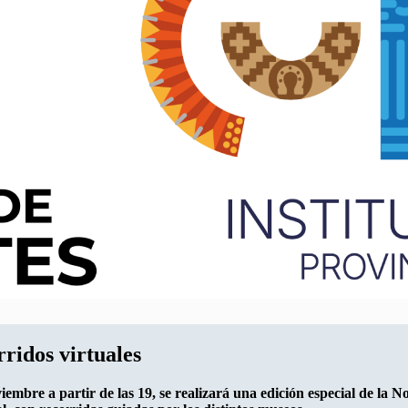
ridos virtuales
embre a partir de las 19, se realizará una edición especial de la No