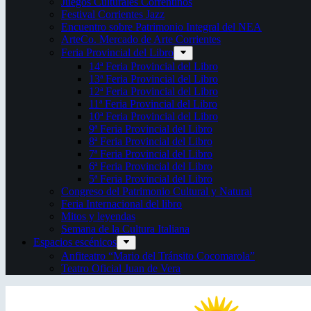
Juegos Culturales Correntinos
Festival Corrientes Jazz
Encuentro sobre Patrimonio Integral del NEA
ArteCo. Mercado de Arte Corrientes
Feria Provincial del Libro
14ª Feria Provincial del Libro
13ª Feria Provincial del Libro
12ª Feria Provincial del Libro
11ª Feria Provincial del Libro
10ª Feria Provincial del Libro
9ª Feria Provincial del Libro
8ª Feria Provincial del Libro
7ª Feria Provincial del Libro
6ª Feria Provincial del Libro
5ª Feria Provincial del Libro
Congreso del Patrimonio Cultural y Natural
Feria Internacional del libro
Mitos y leyendas
Semana de la Cultura Italiana
Espacios escénicos
Anfiteatro “Mario del Tránsito Cocomarola”
Teatro Oficial Juan de Vera