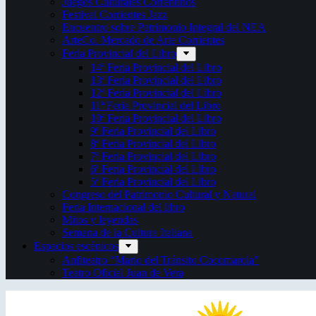
Juegos Culturales Correntinos
Festival Corrientes Jazz
Encuentro sobre Patrimonio Integral del NEA
ArteCo. Mercado de Arte Corrientes
Feria Provincial del Libro
14ª Feria Provincial del Libro
13ª Feria Provincial del Libro
12ª Feria Provincial del Libro
11ª Feria Provincial del Libro
10ª Feria Provincial del Libro
9ª Feria Provincial del Libro
8ª Feria Provincial del Libro
7ª Feria Provincial del Libro
6ª Feria Provincial del Libro
5ª Feria Provincial del Libro
Congreso del Patrimonio Cultural y Natural
Feria Internacional del libro
Mitos y leyendas
Semana de la Cultura Italiana
Espacios escénicos
Anfiteatro “Mario del Tránsito Cocomarola”
Teatro Oficial Juan de Vera