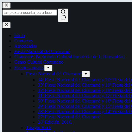
Saltar
al
contenido
Sin
resultados
Inicio
Contactos
Autoridades
Fiesta Nacional del Chamamé
Chamamé: Patrimonio Cultural Inmaterial de la Humanidad
Censo Cultural Correntino
Eventos anuales
Fiesta Nacional del Chamamé
34ª Fiesta Nacional del Chamamé y 20ª Fiesta de
33ª Fiesta Nacional del Chamamé y 19ª Fiesta de
32ª Fiesta Nacional del Chamamé y 18ª Fiesta de
31ª Fiesta Nacional del Chamamé y 17ª Fiesta de
30ª Fiesta Nacional del Chamamé y 16ª Fiesta de
29ª Fiesta Nacional del Chamamé y 15ª Fiesta de
28ª Fiesta Nacional del Chamamé y 14ª Fiesta de
27ª Fiesta Nacional del Chamamé
26ª Edición. 2016.
Taragüi Rock