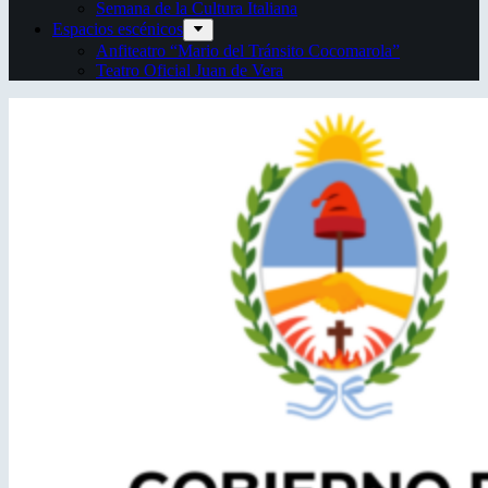
Semana de la Cultura Italiana
Espacios escénicos
Anfiteatro “Mario del Tránsito Cocomarola”
Teatro Oficial Juan de Vera