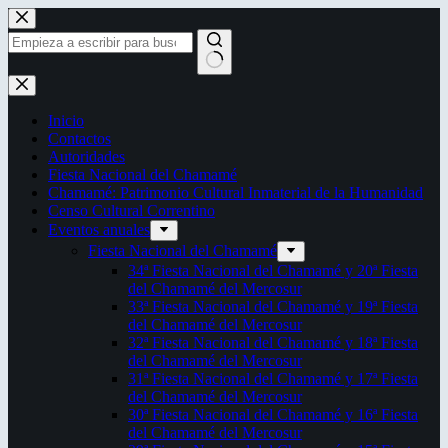
Saltar
al
contenido
Sin
resultados
Inicio
Contactos
Autoridades
Fiesta Nacional del Chamamé
Chamamé: Patrimonio Cultural Inmaterial de la Humanidad
Censo Cultural Correntino
Eventos anuales
Fiesta Nacional del Chamamé
34ª Fiesta Nacional del Chamamé y 20ª Fiesta
del Chamamé del Mercosur
33ª Fiesta Nacional del Chamamé y 19ª Fiesta
del Chamamé del Mercosur
32ª Fiesta Nacional del Chamamé y 18ª Fiesta
del Chamamé del Mercosur
31ª Fiesta Nacional del Chamamé y 17ª Fiesta
del Chamamé del Mercosur
30ª Fiesta Nacional del Chamamé y 16ª Fiesta
del Chamamé del Mercosur