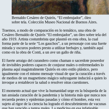
Bernaldo Cesáreo de Quirós, “El embrujador”, óleo
sobre tela. Colección Museo Nacional de Buenos Aires.
Traemos, a modo de comparación en lo temático, una obra de
Cesáreo Bernaldo de Quirós “El embrujador”, un óleo sobre tela del
año 1919. Artista costumbrista que plasmó en esta obra, la cual
forma parte de la serie “Los gauchos”, a un personaje con una fuerte
mirada y oscuros poderes presto a utilizar brebajes y, también aquí
como en la obra de Conti, a un ave un gallo de riña.
El fuerte arraigo del curandero como chaman o sacerdote poseedor
de invisibles poderes capaces de conjurar males o enfermedades lo
plasma aquí magistralmente Quirós en otro estilo plástico, pero
igualmente con el mismo mensaje visual de que la curación a través
de medios de un magnetismo mágico subyugante inducirá a quien lo
invoque a restablecer la salud o resolver otras cuestiones.
El momento actual que vive la humanidad urge en la búsqueda de la
tan ansiada curación de la pandemia y la historia más que nunca nos
recuerda pestes y epidemias pasadas y cómo el hombre, esta vez
sujeto al rigor de la ciencia ha logrado el descubrimiento de vacunas
que han vencido a tantos males. La medicina en esa infatigable