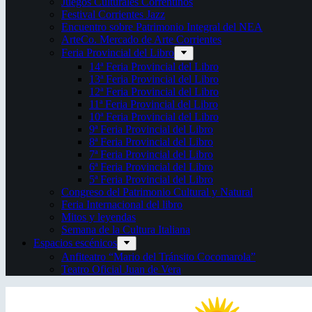
Juegos Culturales Correntinos
Festival Corrientes Jazz
Encuentro sobre Patrimonio Integral del NEA
ArteCo. Mercado de Arte Corrientes
Feria Provincial del Libro
14ª Feria Provincial del Libro
13ª Feria Provincial del Libro
12ª Feria Provincial del Libro
11ª Feria Provincial del Libro
10ª Feria Provincial del Libro
9ª Feria Provincial del Libro
8ª Feria Provincial del Libro
7ª Feria Provincial del Libro
6ª Feria Provincial del Libro
5ª Feria Provincial del Libro
Congreso del Patrimonio Cultural y Natural
Feria Internacional del libro
Mitos y leyendas
Semana de la Cultura Italiana
Espacios escénicos
Anfiteatro “Mario del Tránsito Cocomarola”
Teatro Oficial Juan de Vera