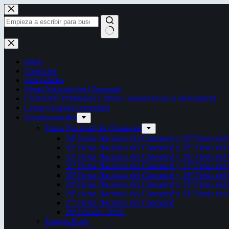
Saltar
al
contenido
Sin
resultados
Inicio
Contactos
Autoridades
Fiesta Nacional del Chamamé
Chamamé: Patrimonio Cultural Inmaterial de la Humanidad
Censo Cultural Correntino
Eventos anuales
Fiesta Nacional del Chamamé
34ª Fiesta Nacional del Chamamé y 20ª Fiesta de
33ª Fiesta Nacional del Chamamé y 19ª Fiesta de
32ª Fiesta Nacional del Chamamé y 18ª Fiesta de
31ª Fiesta Nacional del Chamamé y 17ª Fiesta de
30ª Fiesta Nacional del Chamamé y 16ª Fiesta de
29ª Fiesta Nacional del Chamamé y 15ª Fiesta de
28ª Fiesta Nacional del Chamamé y 14ª Fiesta de
27ª Fiesta Nacional del Chamamé
26ª Edición. 2016.
Taragüi Rock