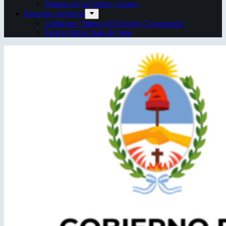
Semana de la Cultura Italiana
Espacios escénicos
Anfiteatro “Mario del Tránsito Cocomarola”
Teatro Oficial Juan de Vera