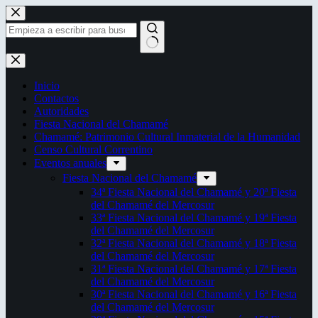
Saltar
al
contenido
Sin
resultados
Inicio
Contactos
Autoridades
Fiesta Nacional del Chamamé
Chamamé: Patrimonio Cultural Inmaterial de la Humanidad
Censo Cultural Correntino
Eventos anuales
Fiesta Nacional del Chamamé
34ª Fiesta Nacional del Chamamé y 20ª Fiesta
del Chamamé del Mercosur
33ª Fiesta Nacional del Chamamé y 19ª Fiesta
del Chamamé del Mercosur
32ª Fiesta Nacional del Chamamé y 18ª Fiesta
del Chamamé del Mercosur
31ª Fiesta Nacional del Chamamé y 17ª Fiesta
del Chamamé del Mercosur
30ª Fiesta Nacional del Chamamé y 16ª Fiesta
del Chamamé del Mercosur