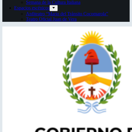
Semana de la Cultura Italiana
Espacios escénicos
Anfiteatro “Mario del Tránsito Cocomarola”
Teatro Oficial Juan de Vera