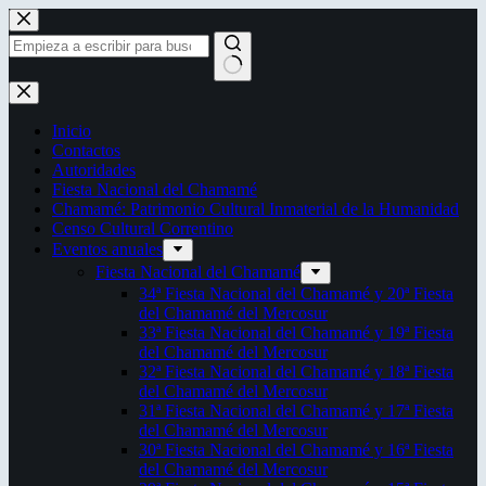
Saltar
al
contenido
Sin
resultados
Inicio
Contactos
Autoridades
Fiesta Nacional del Chamamé
Chamamé: Patrimonio Cultural Inmaterial de la Humanidad
Censo Cultural Correntino
Eventos anuales
Fiesta Nacional del Chamamé
34ª Fiesta Nacional del Chamamé y 20ª Fiesta
del Chamamé del Mercosur
33ª Fiesta Nacional del Chamamé y 19ª Fiesta
del Chamamé del Mercosur
32ª Fiesta Nacional del Chamamé y 18ª Fiesta
del Chamamé del Mercosur
31ª Fiesta Nacional del Chamamé y 17ª Fiesta
del Chamamé del Mercosur
30ª Fiesta Nacional del Chamamé y 16ª Fiesta
del Chamamé del Mercosur