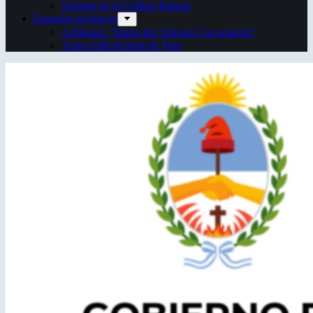
Semana de la Cultura Italiana
Espacios escénicos
Anfiteatro “Mario del Tránsito Cocomarola”
Teatro Oficial Juan de Vera