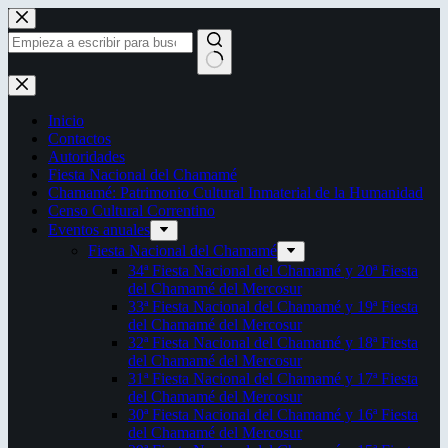
Saltar
al
contenido
Sin
resultados
Inicio
Contactos
Autoridades
Fiesta Nacional del Chamamé
Chamamé: Patrimonio Cultural Inmaterial de la Humanidad
Censo Cultural Correntino
Eventos anuales
Fiesta Nacional del Chamamé
34ª Fiesta Nacional del Chamamé y 20ª Fiesta
del Chamamé del Mercosur
33ª Fiesta Nacional del Chamamé y 19ª Fiesta
del Chamamé del Mercosur
32ª Fiesta Nacional del Chamamé y 18ª Fiesta
del Chamamé del Mercosur
31ª Fiesta Nacional del Chamamé y 17ª Fiesta
del Chamamé del Mercosur
30ª Fiesta Nacional del Chamamé y 16ª Fiesta
del Chamamé del Mercosur