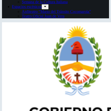
Semana de la Cultura Italiana
Espacios escénicos
Anfiteatro “Mario del Tránsito Cocomarola”
Teatro Oficial Juan de Vera