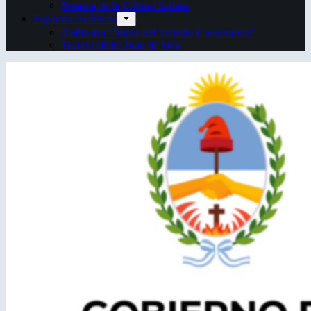
Semana de la Cultura Italiana
Espacios escénicos
Anfiteatro “Mario del Tránsito Cocomarola”
Teatro Oficial Juan de Vera