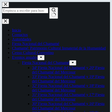
Saltar
al
contenido
Sin
resultados
Inicio
Contactos
Autoridades
Fiesta Nacional del Chamamé
Chamamé: Patrimonio Cultural Inmaterial de la Humanidad
Censo Cultural Correntino
Eventos anuales
Fiesta Nacional del Chamamé
34ª Fiesta Nacional del Chamamé y 20ª Fiesta
del Chamamé del Mercosur
33ª Fiesta Nacional del Chamamé y 19ª Fiesta
del Chamamé del Mercosur
32ª Fiesta Nacional del Chamamé y 18ª Fiesta
del Chamamé del Mercosur
31ª Fiesta Nacional del Chamamé y 17ª Fiesta
del Chamamé del Mercosur
30ª Fiesta Nacional del Chamamé y 16ª Fiesta
del Chamamé del Mercosur