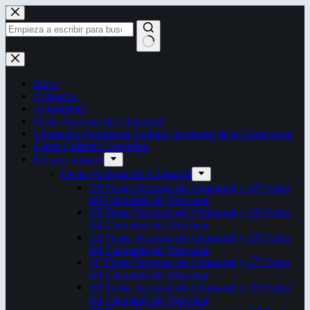
Saltar
al
contenido
Sin
resultados
Inicio
Contactos
Autoridades
Fiesta Nacional del Chamamé
Chamamé: Patrimonio Cultural Inmaterial de la Humanidad
Censo Cultural Correntino
Eventos anuales
Fiesta Nacional del Chamamé
34ª Fiesta Nacional del Chamamé y 20ª Fiesta
del Chamamé del Mercosur
33ª Fiesta Nacional del Chamamé y 19ª Fiesta
del Chamamé del Mercosur
32ª Fiesta Nacional del Chamamé y 18ª Fiesta
del Chamamé del Mercosur
31ª Fiesta Nacional del Chamamé y 17ª Fiesta
del Chamamé del Mercosur
30ª Fiesta Nacional del Chamamé y 16ª Fiesta
del Chamamé del Mercosur