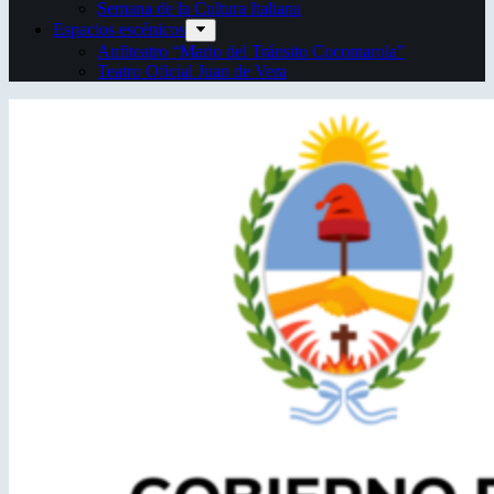
Semana de la Cultura Italiana
Espacios escénicos
Anfiteatro “Mario del Tránsito Cocomarola”
Teatro Oficial Juan de Vera