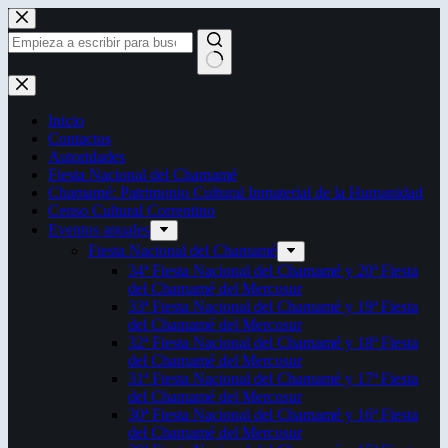
Saltar
al
contenido
Sin
resultados
Inicio
Contactos
Autoridades
Fiesta Nacional del Chamamé
Chamamé: Patrimonio Cultural Inmaterial de la Humanidad
Censo Cultural Correntino
Eventos anuales
Fiesta Nacional del Chamamé
34ª Fiesta Nacional del Chamamé y 20ª Fiesta
del Chamamé del Mercosur
33ª Fiesta Nacional del Chamamé y 19ª Fiesta
del Chamamé del Mercosur
32ª Fiesta Nacional del Chamamé y 18ª Fiesta
del Chamamé del Mercosur
31ª Fiesta Nacional del Chamamé y 17ª Fiesta
del Chamamé del Mercosur
30ª Fiesta Nacional del Chamamé y 16ª Fiesta
del Chamamé del Mercosur