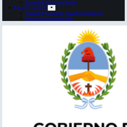
Semana de la Cultura Italiana
Espacios escénicos
Anfiteatro “Mario del Tránsito Cocomarola”
Teatro Oficial Juan de Vera