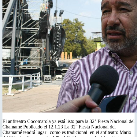
El anfiteatro Cocomarola ya está listo para la 32° Fiesta Nacional del
Chamamé Publicado el 12.1.23 La 32° Fiesta Nacional del
Chamamé tendrá lugar –como es tradicional- en el anfiteatro Mario