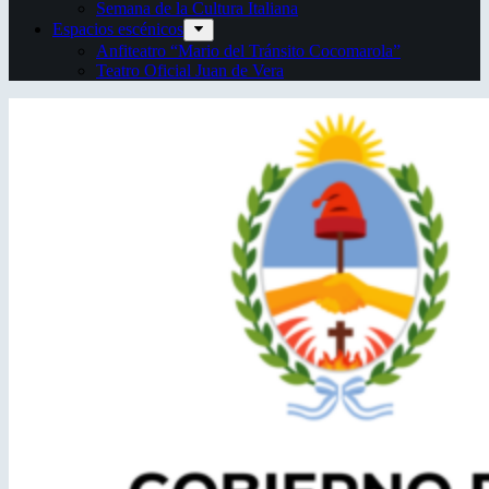
Semana de la Cultura Italiana
Espacios escénicos
Anfiteatro “Mario del Tránsito Cocomarola”
Teatro Oficial Juan de Vera