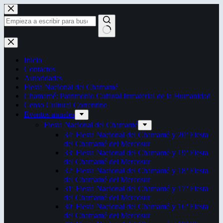
Saltar
al
contenido
Sin
resultados
Inicio
Contactos
Autoridades
Fiesta Nacional del Chamamé
Chamamé: Patrimonio Cultural Inmaterial de la Humanidad
Censo Cultural Correntino
Eventos anuales
Fiesta Nacional del Chamamé
34ª Fiesta Nacional del Chamamé y 20ª Fiesta
del Chamamé del Mercosur
33ª Fiesta Nacional del Chamamé y 19ª Fiesta
del Chamamé del Mercosur
32ª Fiesta Nacional del Chamamé y 18ª Fiesta
del Chamamé del Mercosur
31ª Fiesta Nacional del Chamamé y 17ª Fiesta
del Chamamé del Mercosur
30ª Fiesta Nacional del Chamamé y 16ª Fiesta
del Chamamé del Mercosur