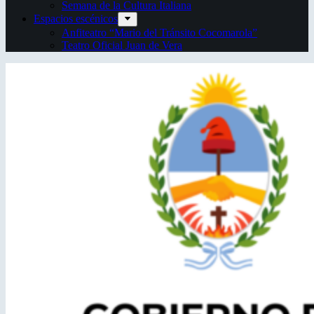
Semana de la Cultura Italiana
Espacios escénicos
Anfiteatro “Mario del Tránsito Cocomarola”
Teatro Oficial Juan de Vera