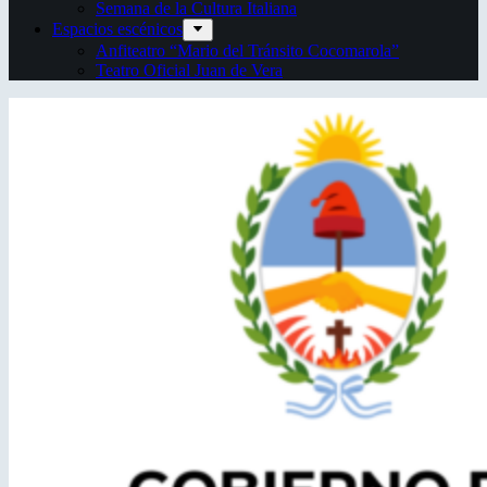
Semana de la Cultura Italiana
Espacios escénicos
Anfiteatro “Mario del Tránsito Cocomarola”
Teatro Oficial Juan de Vera