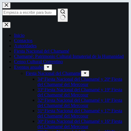
Saltar
al
contenido
Sin
resultados
Inicio
Contactos
Autoridades
Fiesta Nacional del Chamamé
Chamamé: Patrimonio Cultural Inmaterial de la Humanidad
Censo Cultural Correntino
Eventos anuales
Fiesta Nacional del Chamamé
34ª Fiesta Nacional del Chamamé y 20ª Fiesta
del Chamamé del Mercosur
33ª Fiesta Nacional del Chamamé y 19ª Fiesta
del Chamamé del Mercosur
32ª Fiesta Nacional del Chamamé y 18ª Fiesta
del Chamamé del Mercosur
31ª Fiesta Nacional del Chamamé y 17ª Fiesta
del Chamamé del Mercosur
30ª Fiesta Nacional del Chamamé y 16ª Fiesta
del Chamamé del Mercosur