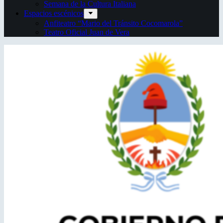
Semana de la Cultura Italiana
Espacios escénicos
Anfiteatro “Mario del Tránsito Cocomarola”
Teatro Oficial Juan de Vera