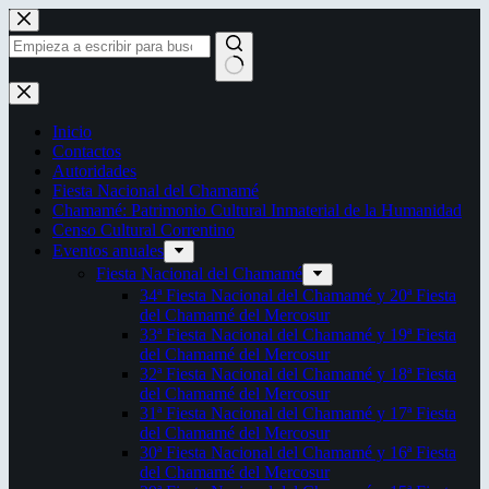
Saltar
al
contenido
Sin
resultados
Inicio
Contactos
Autoridades
Fiesta Nacional del Chamamé
Chamamé: Patrimonio Cultural Inmaterial de la Humanidad
Censo Cultural Correntino
Eventos anuales
Fiesta Nacional del Chamamé
34ª Fiesta Nacional del Chamamé y 20ª Fiesta
del Chamamé del Mercosur
33ª Fiesta Nacional del Chamamé y 19ª Fiesta
del Chamamé del Mercosur
32ª Fiesta Nacional del Chamamé y 18ª Fiesta
del Chamamé del Mercosur
31ª Fiesta Nacional del Chamamé y 17ª Fiesta
del Chamamé del Mercosur
30ª Fiesta Nacional del Chamamé y 16ª Fiesta
del Chamamé del Mercosur