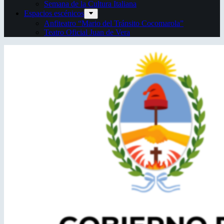
Semana de la Cultura Italiana
Espacios escénicos
Anfiteatro “Mario del Tránsito Cocomarola”
Teatro Oficial Juan de Vera