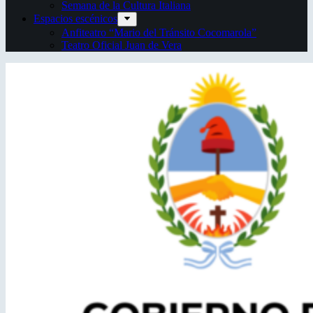
Semana de la Cultura Italiana
Espacios escénicos
Anfiteatro “Mario del Tránsito Cocomarola”
Teatro Oficial Juan de Vera