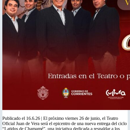
Publicado el 16.6.26 | El próximo viernes 26 de junio, el Teatro
Oficial Juan de Vera será el epicentro de una nueva entrega del ciclo
“Latidos de Chamamé”, una iniciativa dedicada a respaldar a los