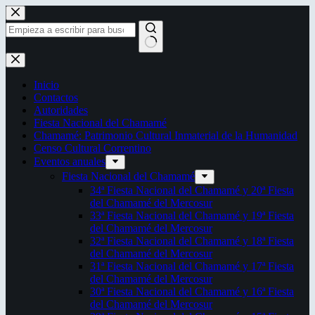
Saltar
al
contenido
Sin
resultados
Inicio
Contactos
Autoridades
Fiesta Nacional del Chamamé
Chamamé: Patrimonio Cultural Inmaterial de la Humanidad
Censo Cultural Correntino
Eventos anuales
Fiesta Nacional del Chamamé
34ª Fiesta Nacional del Chamamé y 20ª Fiesta
del Chamamé del Mercosur
33ª Fiesta Nacional del Chamamé y 19ª Fiesta
del Chamamé del Mercosur
32ª Fiesta Nacional del Chamamé y 18ª Fiesta
del Chamamé del Mercosur
31ª Fiesta Nacional del Chamamé y 17ª Fiesta
del Chamamé del Mercosur
30ª Fiesta Nacional del Chamamé y 16ª Fiesta
del Chamamé del Mercosur