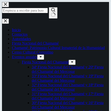
Saltar
al
contenido
Sin
resultados
Inicio
Contactos
Autoridades
Fiesta Nacional del Chamamé
Chamamé: Patrimonio Cultural Inmaterial de la Humanidad
Censo Cultural Correntino
Eventos anuales
Fiesta Nacional del Chamamé
34ª Fiesta Nacional del Chamamé y 20ª Fiesta
del Chamamé del Mercosur
33ª Fiesta Nacional del Chamamé y 19ª Fiesta
del Chamamé del Mercosur
32ª Fiesta Nacional del Chamamé y 18ª Fiesta
del Chamamé del Mercosur
31ª Fiesta Nacional del Chamamé y 17ª Fiesta
del Chamamé del Mercosur
30ª Fiesta Nacional del Chamamé y 16ª Fiesta
del Chamamé del Mercosur