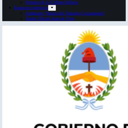
Semana de la Cultura Italiana
Espacios escénicos
Anfiteatro “Mario del Tránsito Cocomarola”
Teatro Oficial Juan de Vera