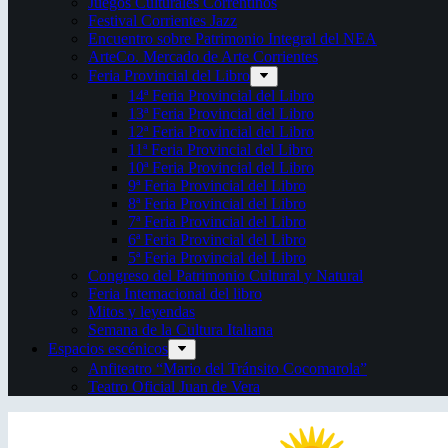
Juegos Culturales Correntinos
Festival Corrientes Jazz
Encuentro sobre Patrimonio Integral del NEA
ArteCo. Mercado de Arte Corrientes
Feria Provincial del Libro
14ª Feria Provincial del Libro
13ª Feria Provincial del Libro
12ª Feria Provincial del Libro
11ª Feria Provincial del Libro
10ª Feria Provincial del Libro
9ª Feria Provincial del Libro
8ª Feria Provincial del Libro
7ª Feria Provincial del Libro
6ª Feria Provincial del Libro
5ª Feria Provincial del Libro
Congreso del Patrimonio Cultural y Natural
Feria Internacional del libro
Mitos y leyendas
Semana de la Cultura Italiana
Espacios escénicos
Anfiteatro “Mario del Tránsito Cocomarola”
Teatro Oficial Juan de Vera