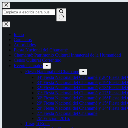
Saltar
al
contenido
Sin
resultados
Inicio
Contactos
Autoridades
Fiesta Nacional del Chamamé
Chamamé: Patrimonio Cultural Inmaterial de la Humanidad
Censo Cultural Correntino
Eventos anuales
Fiesta Nacional del Chamamé
34ª Fiesta Nacional del Chamamé y 20ª Fiesta de
33ª Fiesta Nacional del Chamamé y 19ª Fiesta de
32ª Fiesta Nacional del Chamamé y 18ª Fiesta de
31ª Fiesta Nacional del Chamamé y 17ª Fiesta de
30ª Fiesta Nacional del Chamamé y 16ª Fiesta de
29ª Fiesta Nacional del Chamamé y 15ª Fiesta de
28ª Fiesta Nacional del Chamamé y 14ª Fiesta de
27ª Fiesta Nacional del Chamamé
26ª Edición. 2016.
Taragüi Rock