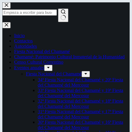
Saltar
al
contenido
Sin
resultados
Inicio
Contactos
Autoridades
Fiesta Nacional del Chamamé
Chamamé: Patrimonio Cultural Inmaterial de la Humanidad
Censo Cultural Correntino
Eventos anuales
Fiesta Nacional del Chamamé
34ª Fiesta Nacional del Chamamé y 20ª Fiesta
del Chamamé del Mercosur
33ª Fiesta Nacional del Chamamé y 19ª Fiesta
del Chamamé del Mercosur
32ª Fiesta Nacional del Chamamé y 18ª Fiesta
del Chamamé del Mercosur
31ª Fiesta Nacional del Chamamé y 17ª Fiesta
del Chamamé del Mercosur
30ª Fiesta Nacional del Chamamé y 16ª Fiesta
del Chamamé del Mercosur