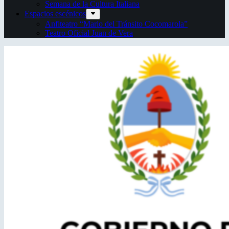
Semana de la Cultura Italiana
Espacios escénicos
Anfiteatro “Mario del Tránsito Cocomarola”
Teatro Oficial Juan de Vera