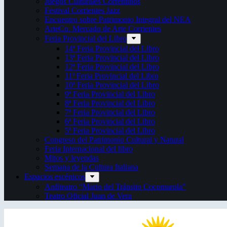
Juegos Culturales Correntinos
Festival Corrientes Jazz
Encuentro sobre Patrimonio Integral del NEA
ArteCo. Mercado de Arte Corrientes
Feria Provincial del Libro
14ª Feria Provincial del Libro
13ª Feria Provincial del Libro
12ª Feria Provincial del Libro
11ª Feria Provincial del Libro
10ª Feria Provincial del Libro
9ª Feria Provincial del Libro
8ª Feria Provincial del Libro
7ª Feria Provincial del Libro
6ª Feria Provincial del Libro
5ª Feria Provincial del Libro
Congreso del Patrimonio Cultural y Natural
Feria Internacional del libro
Mitos y leyendas
Semana de la Cultura Italiana
Espacios escénicos
Anfiteatro “Mario del Tránsito Cocomarola”
Teatro Oficial Juan de Vera