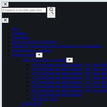
Saltar
al
contenido
Sin
resultados
Inicio
Contactos
Autoridades
Fiesta Nacional del Chamamé
Chamamé: Patrimonio Cultural Inmaterial de la Humanidad
Censo Cultural Correntino
Eventos anuales
Fiesta Nacional del Chamamé
34ª Fiesta Nacional del Chamamé y 20ª Fiesta de
33ª Fiesta Nacional del Chamamé y 19ª Fiesta de
32ª Fiesta Nacional del Chamamé y 18ª Fiesta de
31ª Fiesta Nacional del Chamamé y 17ª Fiesta de
30ª Fiesta Nacional del Chamamé y 16ª Fiesta de
29ª Fiesta Nacional del Chamamé y 15ª Fiesta de
28ª Fiesta Nacional del Chamamé y 14ª Fiesta de
27ª Fiesta Nacional del Chamamé
26ª Edición. 2016.
Taragüi Rock