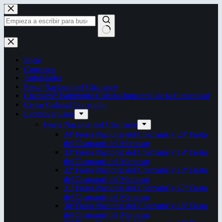
Saltar
al
contenido
Sin
resultados
Inicio
Contactos
Autoridades
Fiesta Nacional del Chamamé
Chamamé: Patrimonio Cultural Inmaterial de la Humanidad
Censo Cultural Correntino
Eventos anuales
Fiesta Nacional del Chamamé
34ª Fiesta Nacional del Chamamé y 20ª Fiesta
del Chamamé del Mercosur
33ª Fiesta Nacional del Chamamé y 19ª Fiesta
del Chamamé del Mercosur
32ª Fiesta Nacional del Chamamé y 18ª Fiesta
del Chamamé del Mercosur
31ª Fiesta Nacional del Chamamé y 17ª Fiesta
del Chamamé del Mercosur
30ª Fiesta Nacional del Chamamé y 16ª Fiesta
del Chamamé del Mercosur