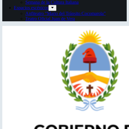
Semana de la Cultura Italiana
Espacios escénicos
Anfiteatro “Mario del Tránsito Cocomarola”
Teatro Oficial Juan de Vera