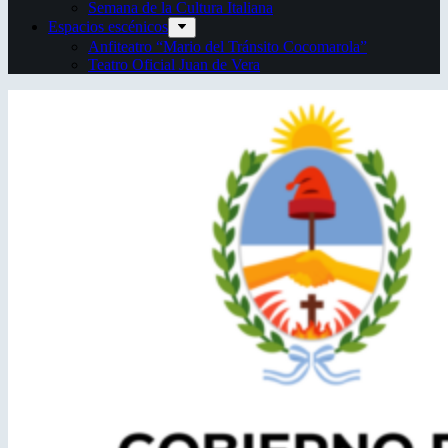
Semana de la Cultura Italiana
Espacios escénicos
Anfiteatro “Mario del Tránsito Cocomarola”
Teatro Oficial Juan de Vera