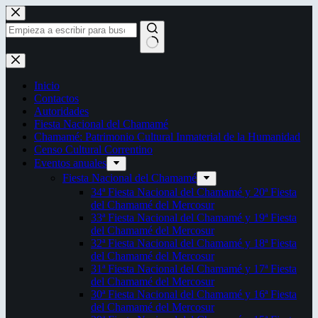
Saltar
al
contenido
Sin
resultados
Inicio
Contactos
Autoridades
Fiesta Nacional del Chamamé
Chamamé: Patrimonio Cultural Inmaterial de la Humanidad
Censo Cultural Correntino
Eventos anuales
Fiesta Nacional del Chamamé
34ª Fiesta Nacional del Chamamé y 20ª Fiesta
del Chamamé del Mercosur
33ª Fiesta Nacional del Chamamé y 19ª Fiesta
del Chamamé del Mercosur
32ª Fiesta Nacional del Chamamé y 18ª Fiesta
del Chamamé del Mercosur
31ª Fiesta Nacional del Chamamé y 17ª Fiesta
del Chamamé del Mercosur
30ª Fiesta Nacional del Chamamé y 16ª Fiesta
del Chamamé del Mercosur