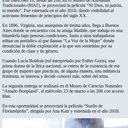
Este miércoles 16, desde las 20h, en el Museo de Artesanías
Tradicionales (MAT), se proyectará la película “Ni Dios, ni patrón,
ni marido”. Fue estrenada en el año 2010, dando visibilidad al
activismo femenino de principios del siglo XX.
En 1896, Virginia, una anarquista de treinta años, llega a Buenos
Aires donde se encuentra con su amiga Matilde, que trabaja en una
hilandería bajo penosas condiciones. Junto a otras trabajadoras
editan un periódico al que llaman “La Voz de la Mujer” donde
denuncian la doble explotación a la que son sometidas por su
condición de clase y de género.
Cuando Lucía Boldoni (rol interpretado por Esther Goris), una
prima donna de la lírica nacional, se entera de la existencia de ese
grupo de mujeres que practican, de alguna manera, una militancia
feminista, se interesa y decide conocer más, sobre del tema.
La segunda entrega se realizará en el Museo de Ciencias Naturales
“Amado Bonpland”, el miércoles 23 de marzo a las 20h con acceso
libre.
En esta oportunidad se proyectará la película “Sueño de
Florianópolis”, dirigida por Ana Katz y estrenada en el año 2018.