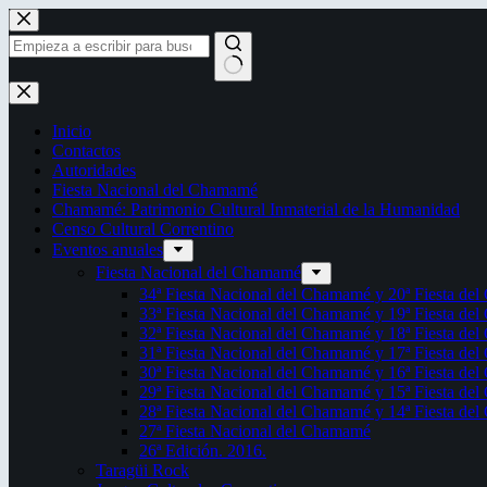
Saltar
al
contenido
Sin
resultados
Inicio
Contactos
Autoridades
Fiesta Nacional del Chamamé
Chamamé: Patrimonio Cultural Inmaterial de la Humanidad
Censo Cultural Correntino
Eventos anuales
Fiesta Nacional del Chamamé
34ª Fiesta Nacional del Chamamé y 20ª Fiesta de
33ª Fiesta Nacional del Chamamé y 19ª Fiesta de
32ª Fiesta Nacional del Chamamé y 18ª Fiesta de
31ª Fiesta Nacional del Chamamé y 17ª Fiesta de
30ª Fiesta Nacional del Chamamé y 16ª Fiesta de
29ª Fiesta Nacional del Chamamé y 15ª Fiesta de
28ª Fiesta Nacional del Chamamé y 14ª Fiesta de
27ª Fiesta Nacional del Chamamé
26ª Edición. 2016.
Taragüi Rock