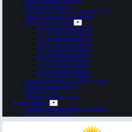
Juegos Culturales Correntinos
Festival Corrientes Jazz
Encuentro sobre Patrimonio Integral del NEA
ArteCo. Mercado de Arte Corrientes
Feria Provincial del Libro
14ª Feria Provincial del Libro
13ª Feria Provincial del Libro
12ª Feria Provincial del Libro
11ª Feria Provincial del Libro
10ª Feria Provincial del Libro
9ª Feria Provincial del Libro
8ª Feria Provincial del Libro
7ª Feria Provincial del Libro
6ª Feria Provincial del Libro
5ª Feria Provincial del Libro
Congreso del Patrimonio Cultural y Natural
Feria Internacional del libro
Mitos y leyendas
Semana de la Cultura Italiana
Espacios escénicos
Anfiteatro “Mario del Tránsito Cocomarola”
Teatro Oficial Juan de Vera