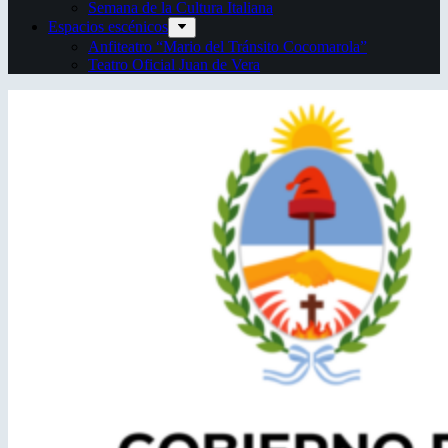
Semana de la Cultura Italiana
Espacios escénicos
Anfiteatro “Mario del Tránsito Cocomarola”
Teatro Oficial Juan de Vera