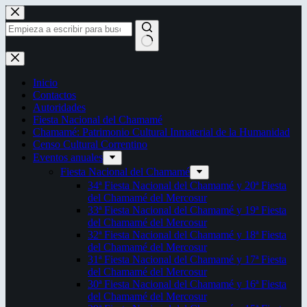
Saltar
al
contenido
Sin
resultados
Inicio
Contactos
Autoridades
Fiesta Nacional del Chamamé
Chamamé: Patrimonio Cultural Inmaterial de la Humanidad
Censo Cultural Correntino
Eventos anuales
Fiesta Nacional del Chamamé
34ª Fiesta Nacional del Chamamé y 20ª Fiesta
del Chamamé del Mercosur
33ª Fiesta Nacional del Chamamé y 19ª Fiesta
del Chamamé del Mercosur
32ª Fiesta Nacional del Chamamé y 18ª Fiesta
del Chamamé del Mercosur
31ª Fiesta Nacional del Chamamé y 17ª Fiesta
del Chamamé del Mercosur
30ª Fiesta Nacional del Chamamé y 16ª Fiesta
del Chamamé del Mercosur