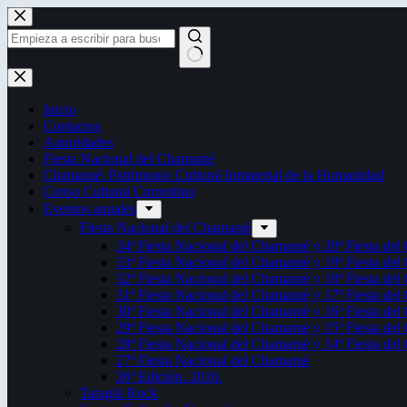
Saltar
al
contenido
Sin
resultados
Inicio
Contactos
Autoridades
Fiesta Nacional del Chamamé
Chamamé: Patrimonio Cultural Inmaterial de la Humanidad
Censo Cultural Correntino
Eventos anuales
Fiesta Nacional del Chamamé
34ª Fiesta Nacional del Chamamé y 20ª Fiesta de
33ª Fiesta Nacional del Chamamé y 19ª Fiesta de
32ª Fiesta Nacional del Chamamé y 18ª Fiesta de
31ª Fiesta Nacional del Chamamé y 17ª Fiesta de
30ª Fiesta Nacional del Chamamé y 16ª Fiesta de
29ª Fiesta Nacional del Chamamé y 15ª Fiesta de
28ª Fiesta Nacional del Chamamé y 14ª Fiesta de
27ª Fiesta Nacional del Chamamé
26ª Edición. 2016.
Taragüi Rock