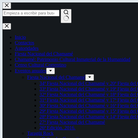
Saltar
al
contenido
Sin
resultados
Inicio
Contactos
Autoridades
Fiesta Nacional del Chamamé
Chamamé: Patrimonio Cultural Inmaterial de la Humanidad
Censo Cultural Correntino
Eventos anuales
Fiesta Nacional del Chamamé
34ª Fiesta Nacional del Chamamé y 20ª Fiesta de
33ª Fiesta Nacional del Chamamé y 19ª Fiesta de
32ª Fiesta Nacional del Chamamé y 18ª Fiesta de
31ª Fiesta Nacional del Chamamé y 17ª Fiesta de
30ª Fiesta Nacional del Chamamé y 16ª Fiesta de
29ª Fiesta Nacional del Chamamé y 15ª Fiesta de
28ª Fiesta Nacional del Chamamé y 14ª Fiesta de
27ª Fiesta Nacional del Chamamé
26ª Edición. 2016.
Taragüi Rock