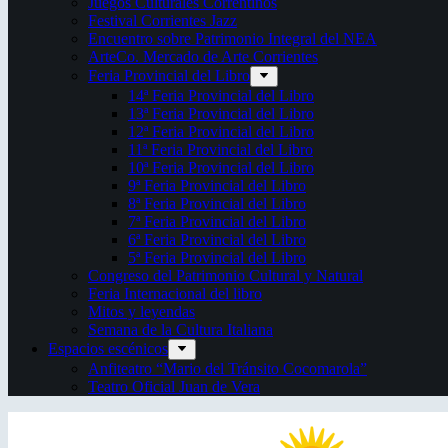
Juegos Culturales Correntinos
Festival Corrientes Jazz
Encuentro sobre Patrimonio Integral del NEA
ArteCo. Mercado de Arte Corrientes
Feria Provincial del Libro
14ª Feria Provincial del Libro
13ª Feria Provincial del Libro
12ª Feria Provincial del Libro
11ª Feria Provincial del Libro
10ª Feria Provincial del Libro
9ª Feria Provincial del Libro
8ª Feria Provincial del Libro
7ª Feria Provincial del Libro
6ª Feria Provincial del Libro
5ª Feria Provincial del Libro
Congreso del Patrimonio Cultural y Natural
Feria Internacional del libro
Mitos y leyendas
Semana de la Cultura Italiana
Espacios escénicos
Anfiteatro “Mario del Tránsito Cocomarola”
Teatro Oficial Juan de Vera