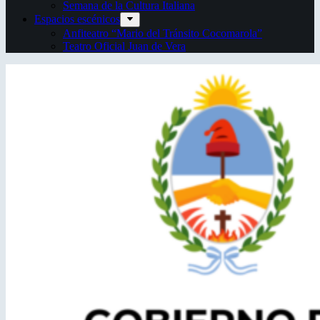
Semana de la Cultura Italiana
Espacios escénicos
Anfiteatro “Mario del Tránsito Cocomarola”
Teatro Oficial Juan de Vera