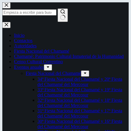
Saltar
al
contenido
Sin
resultados
Inicio
Contactos
Autoridades
Fiesta Nacional del Chamamé
Chamamé: Patrimonio Cultural Inmaterial de la Humanidad
Censo Cultural Correntino
Eventos anuales
Fiesta Nacional del Chamamé
34ª Fiesta Nacional del Chamamé y 20ª Fiesta
del Chamamé del Mercosur
33ª Fiesta Nacional del Chamamé y 19ª Fiesta
del Chamamé del Mercosur
32ª Fiesta Nacional del Chamamé y 18ª Fiesta
del Chamamé del Mercosur
31ª Fiesta Nacional del Chamamé y 17ª Fiesta
del Chamamé del Mercosur
30ª Fiesta Nacional del Chamamé y 16ª Fiesta
del Chamamé del Mercosur