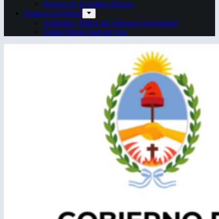
Semana de la Cultura Italiana
Espacios escénicos
Anfiteatro “Mario del Tránsito Cocomarola”
Teatro Oficial Juan de Vera