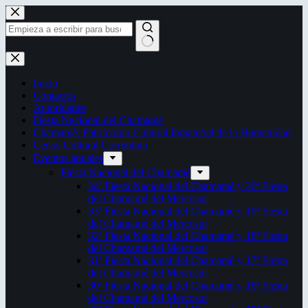
Saltar
al
contenido
Sin
resultados
Inicio
Contactos
Autoridades
Fiesta Nacional del Chamamé
Chamamé: Patrimonio Cultural Inmaterial de la Humanidad
Censo Cultural Correntino
Eventos anuales
Fiesta Nacional del Chamamé
34ª Fiesta Nacional del Chamamé y 20ª Fiesta
del Chamamé del Mercosur
33ª Fiesta Nacional del Chamamé y 19ª Fiesta
del Chamamé del Mercosur
32ª Fiesta Nacional del Chamamé y 18ª Fiesta
del Chamamé del Mercosur
31ª Fiesta Nacional del Chamamé y 17ª Fiesta
del Chamamé del Mercosur
30ª Fiesta Nacional del Chamamé y 16ª Fiesta
del Chamamé del Mercosur