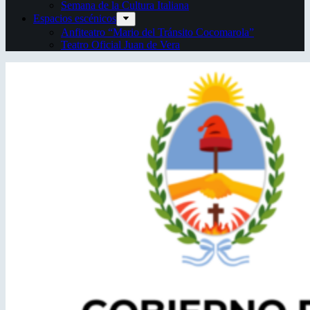
Semana de la Cultura Italiana
Espacios escénicos
Anfiteatro “Mario del Tránsito Cocomarola”
Teatro Oficial Juan de Vera