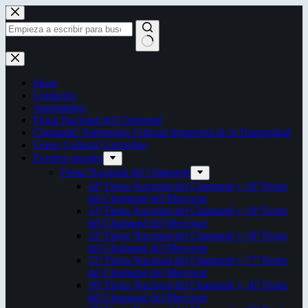
Saltar
al
contenido
Sin
resultados
Inicio
Contactos
Autoridades
Fiesta Nacional del Chamamé
Chamamé: Patrimonio Cultural Inmaterial de la Humanidad
Censo Cultural Correntino
Eventos anuales
Fiesta Nacional del Chamamé
34ª Fiesta Nacional del Chamamé y 20ª Fiesta
del Chamamé del Mercosur
33ª Fiesta Nacional del Chamamé y 19ª Fiesta
del Chamamé del Mercosur
32ª Fiesta Nacional del Chamamé y 18ª Fiesta
del Chamamé del Mercosur
31ª Fiesta Nacional del Chamamé y 17ª Fiesta
del Chamamé del Mercosur
30ª Fiesta Nacional del Chamamé y 16ª Fiesta
del Chamamé del Mercosur