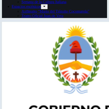
Semana de la Cultura Italiana
Espacios escénicos
Anfiteatro “Mario del Tránsito Cocomarola”
Teatro Oficial Juan de Vera