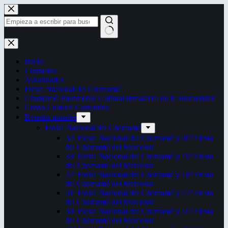
Saltar
al
contenido
Sin
resultados
Inicio
Contactos
Autoridades
Fiesta Nacional del Chamamé
Chamamé: Patrimonio Cultural Inmaterial de la Humanidad
Censo Cultural Correntino
Eventos anuales
Fiesta Nacional del Chamamé
34ª Fiesta Nacional del Chamamé y 20ª Fiesta
del Chamamé del Mercosur
33ª Fiesta Nacional del Chamamé y 19ª Fiesta
del Chamamé del Mercosur
32ª Fiesta Nacional del Chamamé y 18ª Fiesta
del Chamamé del Mercosur
31ª Fiesta Nacional del Chamamé y 17ª Fiesta
del Chamamé del Mercosur
30ª Fiesta Nacional del Chamamé y 16ª Fiesta
del Chamamé del Mercosur