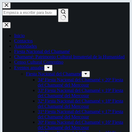
Saltar
al
contenido
Sin
resultados
Inicio
Contactos
Autoridades
Fiesta Nacional del Chamamé
Chamamé: Patrimonio Cultural Inmaterial de la Humanidad
Censo Cultural Correntino
Eventos anuales
Fiesta Nacional del Chamamé
34ª Fiesta Nacional del Chamamé y 20ª Fiesta
del Chamamé del Mercosur
33ª Fiesta Nacional del Chamamé y 19ª Fiesta
del Chamamé del Mercosur
32ª Fiesta Nacional del Chamamé y 18ª Fiesta
del Chamamé del Mercosur
31ª Fiesta Nacional del Chamamé y 17ª Fiesta
del Chamamé del Mercosur
30ª Fiesta Nacional del Chamamé y 16ª Fiesta
del Chamamé del Mercosur