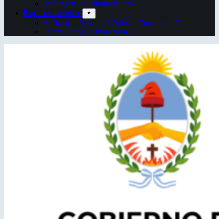
Semana de la Cultura Italiana
Espacios escénicos
Anfiteatro “Mario del Tránsito Cocomarola”
Teatro Oficial Juan de Vera