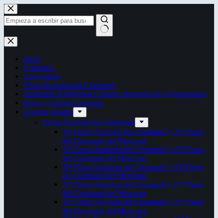
Saltar
al
contenido
Sin
resultados
Inicio
Contactos
Autoridades
Fiesta Nacional del Chamamé
Chamamé: Patrimonio Cultural Inmaterial de la Humanidad
Censo Cultural Correntino
Eventos anuales
Fiesta Nacional del Chamamé
34ª Fiesta Nacional del Chamamé y 20ª Fiesta
del Chamamé del Mercosur
33ª Fiesta Nacional del Chamamé y 19ª Fiesta
del Chamamé del Mercosur
32ª Fiesta Nacional del Chamamé y 18ª Fiesta
del Chamamé del Mercosur
31ª Fiesta Nacional del Chamamé y 17ª Fiesta
del Chamamé del Mercosur
30ª Fiesta Nacional del Chamamé y 16ª Fiesta
del Chamamé del Mercosur