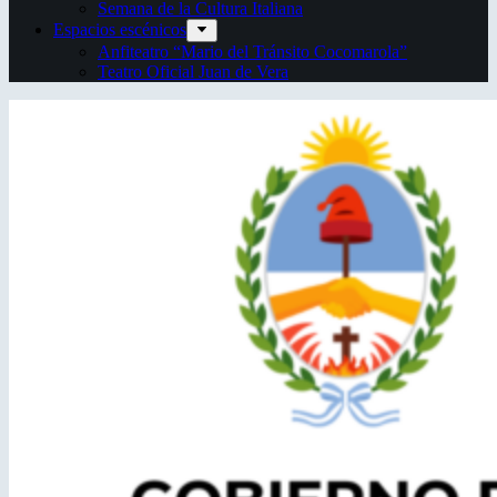
Semana de la Cultura Italiana
Espacios escénicos
Anfiteatro “Mario del Tránsito Cocomarola”
Teatro Oficial Juan de Vera