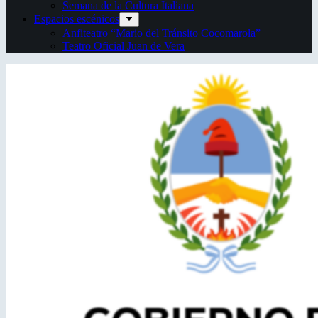
Semana de la Cultura Italiana
Espacios escénicos
Anfiteatro “Mario del Tránsito Cocomarola”
Teatro Oficial Juan de Vera