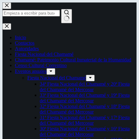
Saltar
al
contenido
Sin
resultados
Inicio
Contactos
Autoridades
Fiesta Nacional del Chamamé
Chamamé: Patrimonio Cultural Inmaterial de la Humanidad
Censo Cultural Correntino
Eventos anuales
Fiesta Nacional del Chamamé
34ª Fiesta Nacional del Chamamé y 20ª Fiesta
del Chamamé del Mercosur
33ª Fiesta Nacional del Chamamé y 19ª Fiesta
del Chamamé del Mercosur
32ª Fiesta Nacional del Chamamé y 18ª Fiesta
del Chamamé del Mercosur
31ª Fiesta Nacional del Chamamé y 17ª Fiesta
del Chamamé del Mercosur
30ª Fiesta Nacional del Chamamé y 16ª Fiesta
del Chamamé del Mercosur