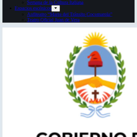
Semana de la Cultura Italiana
Espacios escénicos
Anfiteatro “Mario del Tránsito Cocomarola”
Teatro Oficial Juan de Vera