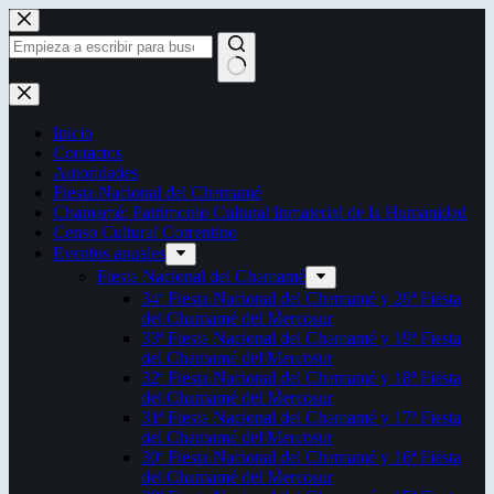
Saltar
al
contenido
Sin
resultados
Inicio
Contactos
Autoridades
Fiesta Nacional del Chamamé
Chamamé: Patrimonio Cultural Inmaterial de la Humanidad
Censo Cultural Correntino
Eventos anuales
Fiesta Nacional del Chamamé
34ª Fiesta Nacional del Chamamé y 20ª Fiesta
del Chamamé del Mercosur
33ª Fiesta Nacional del Chamamé y 19ª Fiesta
del Chamamé del Mercosur
32ª Fiesta Nacional del Chamamé y 18ª Fiesta
del Chamamé del Mercosur
31ª Fiesta Nacional del Chamamé y 17ª Fiesta
del Chamamé del Mercosur
30ª Fiesta Nacional del Chamamé y 16ª Fiesta
del Chamamé del Mercosur