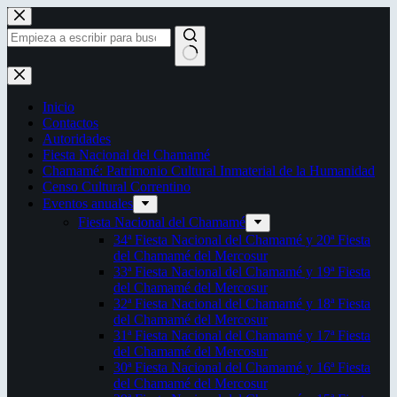
Saltar
al
contenido
Sin
resultados
Inicio
Contactos
Autoridades
Fiesta Nacional del Chamamé
Chamamé: Patrimonio Cultural Inmaterial de la Humanidad
Censo Cultural Correntino
Eventos anuales
Fiesta Nacional del Chamamé
34ª Fiesta Nacional del Chamamé y 20ª Fiesta
del Chamamé del Mercosur
33ª Fiesta Nacional del Chamamé y 19ª Fiesta
del Chamamé del Mercosur
32ª Fiesta Nacional del Chamamé y 18ª Fiesta
del Chamamé del Mercosur
31ª Fiesta Nacional del Chamamé y 17ª Fiesta
del Chamamé del Mercosur
30ª Fiesta Nacional del Chamamé y 16ª Fiesta
del Chamamé del Mercosur