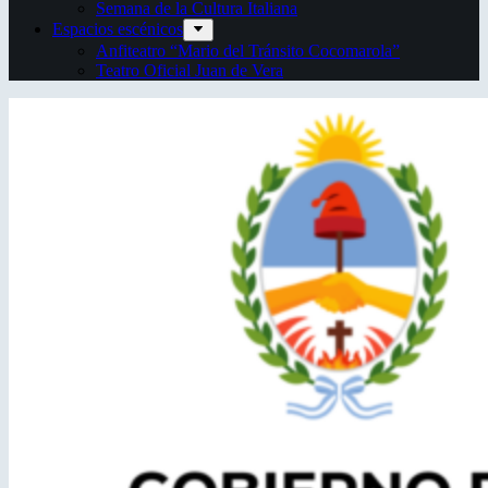
Semana de la Cultura Italiana
Espacios escénicos
Anfiteatro “Mario del Tránsito Cocomarola”
Teatro Oficial Juan de Vera