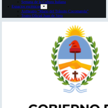
Semana de la Cultura Italiana
Espacios escénicos
Anfiteatro “Mario del Tránsito Cocomarola”
Teatro Oficial Juan de Vera