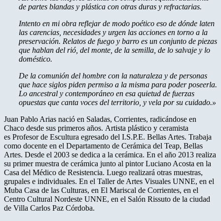
de partes blandas y plástica con otras duras y refractarias.
Intento en mi obra reflejar de modo poético eso de dónde laten
las carencias, necesidades y urgen las acciones en torno a la
preservación. Relatos de fuego y barro es un conjunto de piezas
que hablan del rió, del monte, de la semilla, de lo salvaje y lo
doméstico.
De la comunión del hombre con la naturaleza y de personas
que hace siglos piden permiso a la misma para poder poseerla.
Lo ancestral y contemporáneo en esa quietud de fuerzas
opuestas que canta voces del territorio, y vela por su cuidado.»
Juan Pablo Arias nació en Saladas, Corrientes, radicándose en
Chaco desde sus primeros años. Artista plástico y ceramista
es Profesor de Escultura egresado del I.S.P.E. Bellas Artes. Trabaja
como docente en el Departamento de Cerámica del Teap, Bellas
Artes. Desde el 2003 se dedica a la cerámica. En el año 2013 realiza
su primer muestra de cerámica junto al pintor Luciano Acosta en la
Casa del Médico de Resistencia. Luego realizará otras muestras,
grupales e individuales. En el Taller de Artes Visuales UNNE, en el
Muba Casa de las Culturas, en El Mariscal de Corrientes, en el
Centro Cultural Nordeste UNNE, en el Salón Rissuto de la ciudad
de Villa Carlos Paz Córdoba.