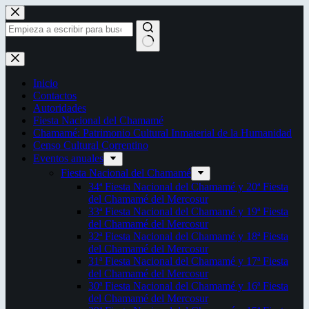
Saltar
al
contenido
Sin
resultados
Inicio
Contactos
Autoridades
Fiesta Nacional del Chamamé
Chamamé: Patrimonio Cultural Inmaterial de la Humanidad
Censo Cultural Correntino
Eventos anuales
Fiesta Nacional del Chamamé
34ª Fiesta Nacional del Chamamé y 20ª Fiesta
del Chamamé del Mercosur
33ª Fiesta Nacional del Chamamé y 19ª Fiesta
del Chamamé del Mercosur
32ª Fiesta Nacional del Chamamé y 18ª Fiesta
del Chamamé del Mercosur
31ª Fiesta Nacional del Chamamé y 17ª Fiesta
del Chamamé del Mercosur
30ª Fiesta Nacional del Chamamé y 16ª Fiesta
del Chamamé del Mercosur