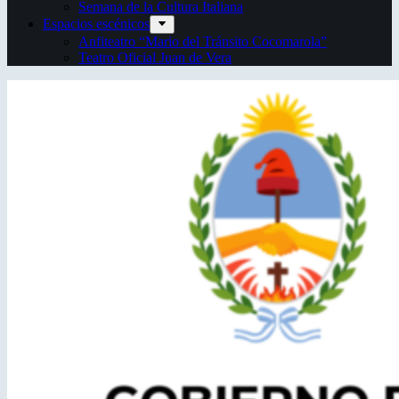
Semana de la Cultura Italiana
Espacios escénicos
Anfiteatro “Mario del Tránsito Cocomarola”
Teatro Oficial Juan de Vera