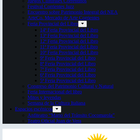
Juegos Culturales Correntinos
Festival Corrientes Jazz
Encuentro sobre Patrimonio Integral del NEA
ArteCo. Mercado de Arte Corrientes
Feria Provincial del Libro
14ª Feria Provincial del Libro
13ª Feria Provincial del Libro
12ª Feria Provincial del Libro
11ª Feria Provincial del Libro
10ª Feria Provincial del Libro
9ª Feria Provincial del Libro
8ª Feria Provincial del Libro
7ª Feria Provincial del Libro
6ª Feria Provincial del Libro
5ª Feria Provincial del Libro
Congreso del Patrimonio Cultural y Natural
Feria Internacional del libro
Mitos y leyendas
Semana de la Cultura Italiana
Espacios escénicos
Anfiteatro “Mario del Tránsito Cocomarola”
Teatro Oficial Juan de Vera