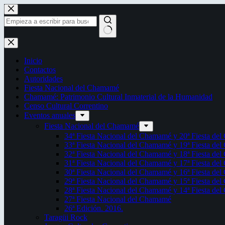
Saltar
al
contenido
Sin
resultados
Inicio
Contactos
Autoridades
Fiesta Nacional del Chamamé
Chamamé: Patrimonio Cultural Inmaterial de la Humanidad
Censo Cultural Correntino
Eventos anuales
Fiesta Nacional del Chamamé
34ª Fiesta Nacional del Chamamé y 20ª Fiesta de
33ª Fiesta Nacional del Chamamé y 19ª Fiesta de
32ª Fiesta Nacional del Chamamé y 18ª Fiesta de
31ª Fiesta Nacional del Chamamé y 17ª Fiesta de
30ª Fiesta Nacional del Chamamé y 16ª Fiesta de
29ª Fiesta Nacional del Chamamé y 15ª Fiesta de
28ª Fiesta Nacional del Chamamé y 14ª Fiesta de
27ª Fiesta Nacional del Chamamé
26ª Edición. 2016.
Taragüi Rock